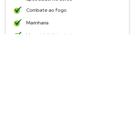
Combate ao fogo
Marinharia
Material didático incluso
Realize seu sonho
Pronto para decolar?
Converse com a equipe AMAZON AIR e realize seu
sonho de entrar para o mercado que mais cresce no
mundo... O Transporte Aéreo.
Falar com um consultor